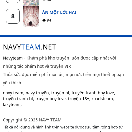
ĂN MỘT LỜI HAI
8
94
NAVY
TEAM
.NET
Navyteam
- Khám phá kho truyện luôn được cập nhật với
những tác phẩm hot và truyện VIP.
Thỏa sức đọc miễn phí mọi lúc, mọi nơi, trên mọi thiết bị bạn
yêu thích.
navy team
,
navy truyện
,
truyện bl
,
truyện tranh boy love
,
truyện tranh bl
,
truyện boy love
,
truyện 18+
,
roadsteam
,
lazyteam
,
Copyright © 2025 NAVY TEAM
Tất cả nội dung và hình ảnh trên website được sưu tầm, tổng hợp từ