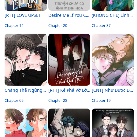
[RTT] LOVE UPSET
Desire Me If You Can
(KHÔNG CHE) Linh Thiêng
Chapter 14
Chapter 20
Chapter 37
Chẳng Thể Ngừng Lại
[RTT] Kẻ Phá Vỡ Lời Nguyền Của Gia Tộc
[CNT] Như Được Định Sẵn
Chapter 69
Chapter 28
Chapter 19