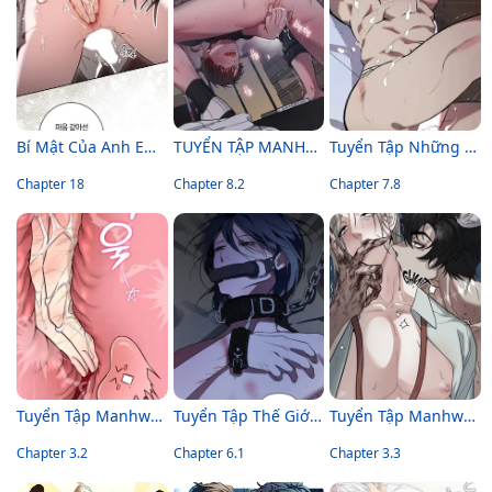
Bí Mật Của Anh Em Quý Tộc
TUYỂN TẬP MANHWA BÍ MẬT CƠ THỂ
Tuyển Tập Những Con Bot Dâm Múp Rụp
Chapter 18
Chapter 8.2
Chapter 7.8
Tuyển Tập Manhwa Ngắn Bạo Dăm
Tuyển Tập Thế Giới ABO
Tuyển Tập Manhwa Ngắn Nhân Thú
Chapter 3.2
Chapter 6.1
Chapter 3.3