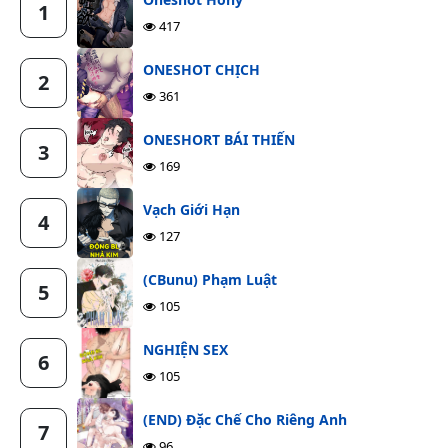
1
417
ONESHOT CHỊCH
2
361
ONESHORT BÁI THIẾN
3
169
Vạch Giới Hạn
4
127
(CBunu) Phạm Luật
5
105
NGHIỆN SEX
6
105
(END) Đặc Chế Cho Riêng Anh
7
96