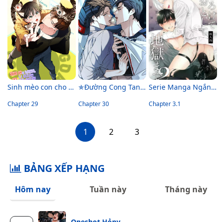
Sinh mèo con cho tôi mau trước khi thằng này điên lên
✯Đường Cong Tan Chảy✯
Serie Manga Ngắn Mlem
Chapter 29
Chapter 30
Chapter 3.1
1
2
3
BẢNG XẾP HẠNG
Hôm nay
Tuần này
Tháng này
Oneshot Hỏny