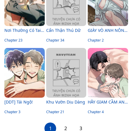
Nơi Thường Có Tai Nạn
Cẩn Thận Thú Dữ
GIÀY VÒ ANH NÔNG DÂN HẰNG ĐÊM
Chapter 23
Chapter 34
Chapter 2
[DDT] Tái Ngộ!
Khu Vườn Dịu Dàng
HÃY GIAM CẦM ANH ĐI!
Chapter 3
Chapter 21
Chapter 4
1
2
3