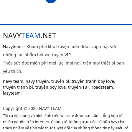
NAVY
TEAM
.NET
Navyteam
- Khám phá kho truyện luôn được cập nhật với
những tác phẩm hot và truyện VIP.
Thỏa sức đọc miễn phí mọi lúc, mọi nơi, trên mọi thiết bị bạn
yêu thích.
navy team
,
navy truyện
,
truyện bl
,
truyện tranh boy love
,
truyện tranh bl
,
truyện boy love
,
truyện 18+
,
roadsteam
,
lazyteam
,
Copyright © 2025 NAVY TEAM
Tất cả nội dung và hình ảnh trên website được sưu tầm, tổng hợp từ
nhiều nguồn trên Internet. Chúng tôi không trực tiếp sở hữu hay chịu
trách nhiệm về tính xác thực tuyệt đối của những thông tin này. Nếu có