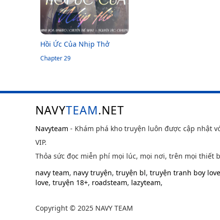
Hồi Ức Của Nhịp Thở
Chapter 29
NAVY
TEAM
.NET
Navyteam
- Khám phá kho truyện luôn được cập nhật v
VIP.
Thỏa sức đọc miễn phí mọi lúc, mọi nơi, trên mọi thiết b
navy team
,
navy truyện
,
truyện bl
,
truyện tranh boy lov
love
,
truyện 18+
,
roadsteam
,
lazyteam
,
Copyright © 2025 NAVY TEAM