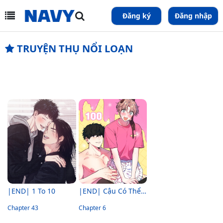
Đăng ký
Đăng nhập
TRUYỆN THỤ NỔI LOẠN
|END| 1 To 10
|END| Cậu Có Thể Ngừng Thích Tôi Được Không?!
Chapter 43
Chapter 6