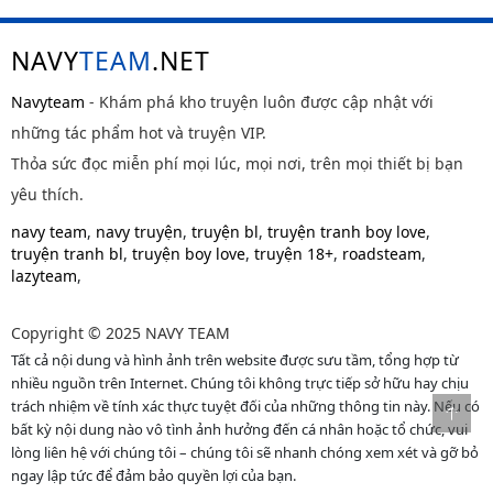
NAVY
TEAM
.NET
Navyteam
- Khám phá kho truyện luôn được cập nhật với
những tác phẩm hot và truyện VIP.
Thỏa sức đọc miễn phí mọi lúc, mọi nơi, trên mọi thiết bị bạn
yêu thích.
navy team
,
navy truyện
,
truyện bl
,
truyện tranh boy love
,
truyện tranh bl
,
truyện boy love
,
truyện 18+
,
roadsteam
,
lazyteam
,
Copyright © 2025 NAVY TEAM
Tất cả nội dung và hình ảnh trên website được sưu tầm, tổng hợp từ
nhiều nguồn trên Internet. Chúng tôi không trực tiếp sở hữu hay chịu
trách nhiệm về tính xác thực tuyệt đối của những thông tin này. Nếu có
bất kỳ nội dung nào vô tình ảnh hưởng đến cá nhân hoặc tổ chức, vui
lòng liên hệ với chúng tôi – chúng tôi sẽ nhanh chóng xem xét và gỡ bỏ
ngay lập tức để đảm bảo quyền lợi của bạn.