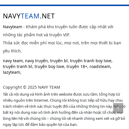
NAVY
TEAM
.NET
Navyteam
- Khám phá kho truyện luôn được cập nhật với
những tác phẩm hot và truyện VIP.
Thỏa sức đọc miễn phí mọi lúc, mọi nơi, trên mọi thiết bị bạn
yêu thích.
navy team
,
navy truyện
,
truyện bl
,
truyện tranh boy love
,
truyện tranh bl
,
truyện boy love
,
truyện 18+
,
roadsteam
,
lazyteam
,
Copyright © 2025 NAVY TEAM
Tất cả nội dung và hình ảnh trên website được sưu tầm, tổng hợp từ
nhiều nguồn trên Internet. Chúng tôi không trực tiếp sở hữu hay chịu
trách nhiệm về tính xác thực tuyệt đối của những thông tin này. Nếu có
bất kỳ nội dung nào vô tình ảnh hưởng đến cá nhân hoặc tổ chức, vui
lòng liên hệ với chúng tôi – chúng tôi sẽ nhanh chóng xem xét và gỡ bỏ
ngay lập tức để đảm bảo quyền lợi của bạn.