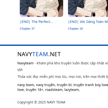
|END| The Perfect
|END| Vóc Dáng Toàn M
Triangle
Chapter 37
Chapter 26
NAVY
TEAM
.NET
Navyteam
- Khám phá kho truyện luôn được cập nhật v
VIP.
Thỏa sức đọc miễn phí mọi lúc, mọi nơi, trên mọi thiết b
navy team
,
navy truyện
,
truyện bl
,
truyện tranh boy lov
love
,
truyện 18+
,
roadsteam
,
lazyteam
,
Copyright © 2025 NAVY TEAM