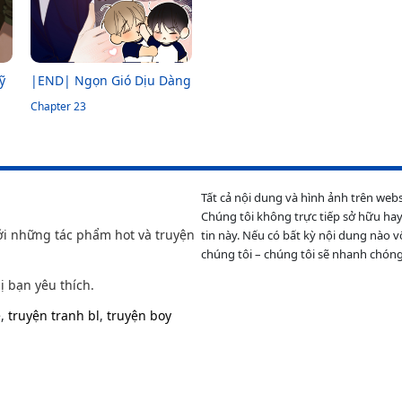
ỹ
|END| Ngọn Gió Dịu Dàng
Chapter 23
Tất cả nội dung và hình ảnh trên web
Chúng tôi không trực tiếp sở hữu hay
ới những tác phẩm hot và truyện
tin này. Nếu có bất kỳ nội dung nào v
chúng tôi – chúng tôi sẽ nhanh chóng
ị bạn yêu thích.
e
,
truyện tranh bl
,
truyện boy