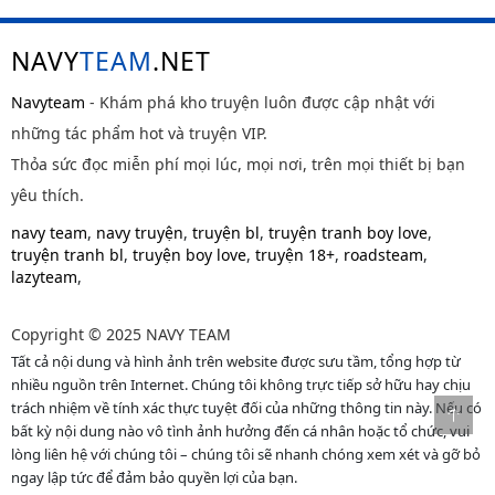
NAVY
TEAM
.NET
Navyteam
- Khám phá kho truyện luôn được cập nhật với
những tác phẩm hot và truyện VIP.
Thỏa sức đọc miễn phí mọi lúc, mọi nơi, trên mọi thiết bị bạn
yêu thích.
navy team
,
navy truyện
,
truyện bl
,
truyện tranh boy love
,
truyện tranh bl
,
truyện boy love
,
truyện 18+
,
roadsteam
,
lazyteam
,
Copyright © 2025 NAVY TEAM
Tất cả nội dung và hình ảnh trên website được sưu tầm, tổng hợp từ
nhiều nguồn trên Internet. Chúng tôi không trực tiếp sở hữu hay chịu
trách nhiệm về tính xác thực tuyệt đối của những thông tin này. Nếu có
bất kỳ nội dung nào vô tình ảnh hưởng đến cá nhân hoặc tổ chức, vui
lòng liên hệ với chúng tôi – chúng tôi sẽ nhanh chóng xem xét và gỡ bỏ
ngay lập tức để đảm bảo quyền lợi của bạn.