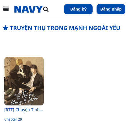
Đăng ký
Đăng nhập
TRUYỆN THỤ TRONG MẠNH NGOÀI YẾU
[RTT] Chuyện Tình Của Tôi Và Yang Il Woo
Chapter 29