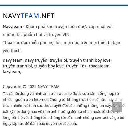
NAVY
TEAM
.NET
Navyteam
- Khám phá kho truyện luôn được cập nhật với
những tác phẩm hot và truyện VIP.
Thỏa sức đọc miễn phí mọi lúc, mọi nơi, trên mọi thiết bị bạn
yêu thích.
navy team
,
navy truyện
,
truyện bl
,
truyện tranh boy love
,
truyện tranh bl
,
truyện boy love
,
truyện 18+
,
roadsteam
,
lazyteam
,
Copyright © 2025 NAVY TEAM
Tất cả nội dung và hình ảnh trên website được sưu tầm, tổng hợp từ
nhiều nguồn trên Internet. Chúng tôi không trực tiếp sở hữu hay chịu
trách nhiệm về tính xác thực tuyệt đối của những thông tin này. Nếu có
bất kỳ nội dung nào vô tình ảnh hưởng đến cá nhân hoặc tổ chức, vui
lòng liên hệ với chúng tôi – chúng tôi sẽ nhanh chóng xem xét và gỡ bỏ
ngay lập tức để đảm bảo quyền lợi của bạn.