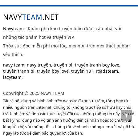
NAVY
TEAM
.NET
Navyteam
- Khám phá kho truyện luôn được cập nhật với
những tác phẩm hot và truyện VIP.
Thỏa sức đọc miễn phí mọi lúc, mọi nơi, trên mọi thiết bị bạn
yêu thích.
navy team
,
navy truyện
,
truyện bl
,
truyện tranh boy love
,
truyện tranh bl
,
truyện boy love
,
truyện 18+
,
roadsteam
,
lazyteam
,
Copyright © 2025 NAVY TEAM
Tất cả nội dung và hình ảnh trên website được sưu tầm, tổng hợp từ
nhiều nguồn trên Internet. Chúng tôi không trực tiếp sở hữu hay chịu
trách nhiệm về tính xác thực tuyệt đối của những thông tin này. Nếu có
bất kỳ nội dung nào vô tình ảnh hưởng đến cá nhân hoặc tổ chức, vui
lòng liên hệ với chúng tôi – chúng tôi sẽ nhanh chóng xem xét và gỡ bỏ
ngay lập tức để đảm bảo quyền lợi của bạn.