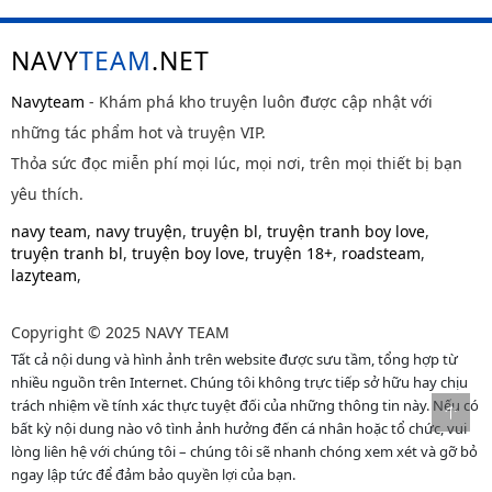
NAVY
TEAM
.NET
Navyteam
- Khám phá kho truyện luôn được cập nhật với
những tác phẩm hot và truyện VIP.
Thỏa sức đọc miễn phí mọi lúc, mọi nơi, trên mọi thiết bị bạn
yêu thích.
navy team
,
navy truyện
,
truyện bl
,
truyện tranh boy love
,
truyện tranh bl
,
truyện boy love
,
truyện 18+
,
roadsteam
,
lazyteam
,
Copyright © 2025 NAVY TEAM
Tất cả nội dung và hình ảnh trên website được sưu tầm, tổng hợp từ
nhiều nguồn trên Internet. Chúng tôi không trực tiếp sở hữu hay chịu
trách nhiệm về tính xác thực tuyệt đối của những thông tin này. Nếu có
bất kỳ nội dung nào vô tình ảnh hưởng đến cá nhân hoặc tổ chức, vui
lòng liên hệ với chúng tôi – chúng tôi sẽ nhanh chóng xem xét và gỡ bỏ
ngay lập tức để đảm bảo quyền lợi của bạn.