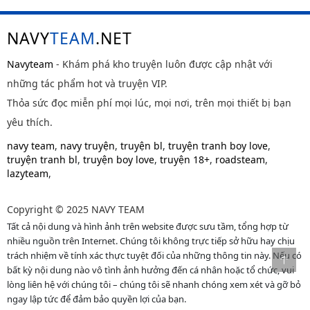
NAVY
TEAM
.NET
Navyteam
- Khám phá kho truyện luôn được cập nhật với
những tác phẩm hot và truyện VIP.
Thỏa sức đọc miễn phí mọi lúc, mọi nơi, trên mọi thiết bị bạn
yêu thích.
navy team
,
navy truyện
,
truyện bl
,
truyện tranh boy love
,
truyện tranh bl
,
truyện boy love
,
truyện 18+
,
roadsteam
,
lazyteam
,
Copyright © 2025 NAVY TEAM
Tất cả nội dung và hình ảnh trên website được sưu tầm, tổng hợp từ
nhiều nguồn trên Internet. Chúng tôi không trực tiếp sở hữu hay chịu
trách nhiệm về tính xác thực tuyệt đối của những thông tin này. Nếu có
bất kỳ nội dung nào vô tình ảnh hưởng đến cá nhân hoặc tổ chức, vui
lòng liên hệ với chúng tôi – chúng tôi sẽ nhanh chóng xem xét và gỡ bỏ
ngay lập tức để đảm bảo quyền lợi của bạn.