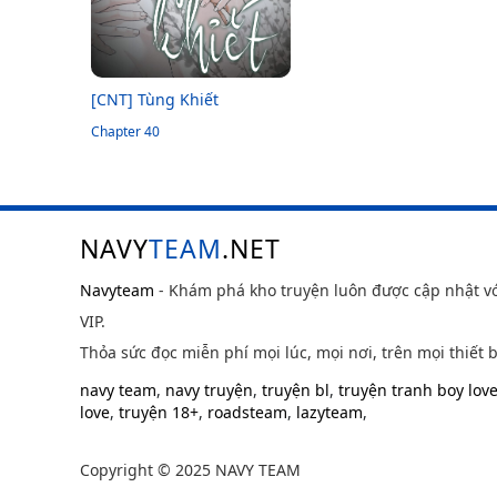
[CNT] Tùng Khiết
Chapter 40
NAVY
TEAM
.NET
Navyteam
- Khám phá kho truyện luôn được cập nhật v
VIP.
Thỏa sức đọc miễn phí mọi lúc, mọi nơi, trên mọi thiết b
navy team
,
navy truyện
,
truyện bl
,
truyện tranh boy lov
love
,
truyện 18+
,
roadsteam
,
lazyteam
,
Copyright © 2025 NAVY TEAM