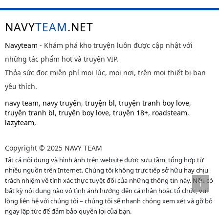
NAVY
TEAM
.NET
Navyteam
- Khám phá kho truyện luôn được cập nhật với
những tác phẩm hot và truyện VIP.
Thỏa sức đọc miễn phí mọi lúc, mọi nơi, trên mọi thiết bị bạn
yêu thích.
navy team
,
navy truyện
,
truyện bl
,
truyện tranh boy love
,
truyện tranh bl
,
truyện boy love
,
truyện 18+
,
roadsteam
,
lazyteam
,
Copyright © 2025 NAVY TEAM
Tất cả nội dung và hình ảnh trên website được sưu tầm, tổng hợp từ
nhiều nguồn trên Internet. Chúng tôi không trực tiếp sở hữu hay chịu
trách nhiệm về tính xác thực tuyệt đối của những thông tin này. Nếu có
bất kỳ nội dung nào vô tình ảnh hưởng đến cá nhân hoặc tổ chức, vui
lòng liên hệ với chúng tôi – chúng tôi sẽ nhanh chóng xem xét và gỡ bỏ
ngay lập tức để đảm bảo quyền lợi của bạn.