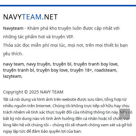
NAVY
TEAM
.NET
Navyteam
- Khám phá kho truyện luôn được cập nhật với
những tác phẩm hot và truyện VIP.
Thỏa sức đọc miễn phí mọi lúc, mọi nơi, trên mọi thiết bị bạn
yêu thích.
navy team
,
navy truyện
,
truyện bl
,
truyện tranh boy love
,
truyện tranh bl
,
truyện boy love
,
truyện 18+
,
roadsteam
,
lazyteam
,
Copyright © 2025 NAVY TEAM
Tất cả nội dung và hình ảnh trên website được sưu tầm, tổng hợp từ
nhiều nguồn trên Internet. Chúng tôi không trực tiếp sở hữu hay chịu
trách nhiệm về tính xác thực tuyệt đối của những thông tin này. Nếu có
bất kỳ nội dung nào vô tình ảnh hưởng đến cá nhân hoặc tổ chức, vui
lòng liên hệ với chúng tôi – chúng tôi sẽ nhanh chóng xem xét và gỡ bỏ
ngay lập tức để đảm bảo quyền lợi của bạn.