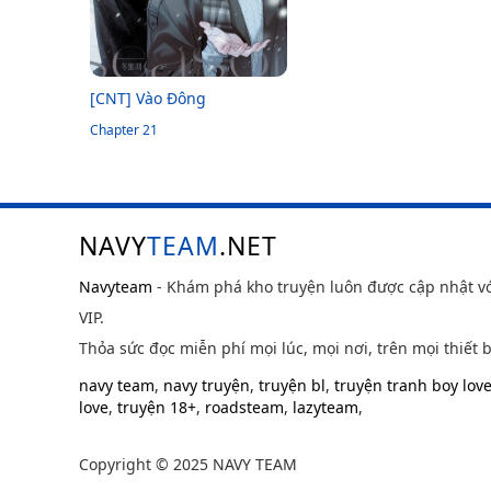
[CNT] Vào Đông
Chapter 21
NAVY
TEAM
.NET
Navyteam
- Khám phá kho truyện luôn được cập nhật v
VIP.
Thỏa sức đọc miễn phí mọi lúc, mọi nơi, trên mọi thiết b
navy team
,
navy truyện
,
truyện bl
,
truyện tranh boy lov
love
,
truyện 18+
,
roadsteam
,
lazyteam
,
Copyright © 2025 NAVY TEAM