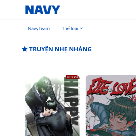
NavyTeam
Thể loại
TRUYỆN NHẸ NHÀNG