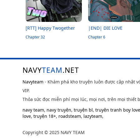
[RTT] Happy Twogether
|END| DIE LOVE
Chapter 32
Chapter 6
NAVY
TEAM
.NET
Navyteam
- Khám phá kho truyện luôn được cập nhật v
VIP.
Thỏa sức đọc miễn phí mọi lúc, mọi nơi, trên mọi thiết b
navy team
,
navy truyện
,
truyện bl
,
truyện tranh boy lov
love
,
truyện 18+
,
roadsteam
,
lazyteam
,
Copyright © 2025 NAVY TEAM