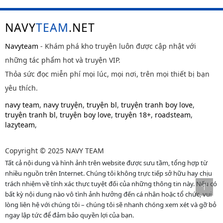
NAVY
TEAM
.NET
Navyteam
- Khám phá kho truyện luôn được cập nhật với
những tác phẩm hot và truyện VIP.
Thỏa sức đọc miễn phí mọi lúc, mọi nơi, trên mọi thiết bị bạn
yêu thích.
navy team
,
navy truyện
,
truyện bl
,
truyện tranh boy love
,
truyện tranh bl
,
truyện boy love
,
truyện 18+
,
roadsteam
,
lazyteam
,
Copyright © 2025 NAVY TEAM
Tất cả nội dung và hình ảnh trên website được sưu tầm, tổng hợp từ
nhiều nguồn trên Internet. Chúng tôi không trực tiếp sở hữu hay chịu
trách nhiệm về tính xác thực tuyệt đối của những thông tin này. Nếu có
bất kỳ nội dung nào vô tình ảnh hưởng đến cá nhân hoặc tổ chức, vui
lòng liên hệ với chúng tôi – chúng tôi sẽ nhanh chóng xem xét và gỡ bỏ
ngay lập tức để đảm bảo quyền lợi của bạn.