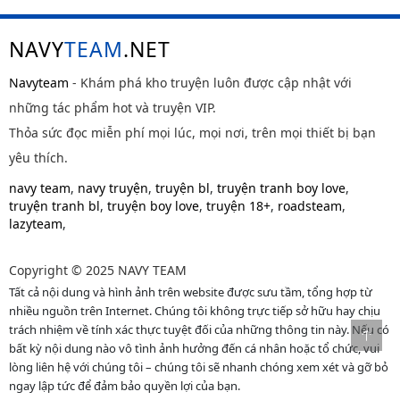
NAVY
TEAM
.NET
Navyteam
- Khám phá kho truyện luôn được cập nhật với
những tác phẩm hot và truyện VIP.
Thỏa sức đọc miễn phí mọi lúc, mọi nơi, trên mọi thiết bị bạn
yêu thích.
navy team
,
navy truyện
,
truyện bl
,
truyện tranh boy love
,
truyện tranh bl
,
truyện boy love
,
truyện 18+
,
roadsteam
,
lazyteam
,
Copyright © 2025 NAVY TEAM
Tất cả nội dung và hình ảnh trên website được sưu tầm, tổng hợp từ
nhiều nguồn trên Internet. Chúng tôi không trực tiếp sở hữu hay chịu
trách nhiệm về tính xác thực tuyệt đối của những thông tin này. Nếu có
bất kỳ nội dung nào vô tình ảnh hưởng đến cá nhân hoặc tổ chức, vui
lòng liên hệ với chúng tôi – chúng tôi sẽ nhanh chóng xem xét và gỡ bỏ
ngay lập tức để đảm bảo quyền lợi của bạn.