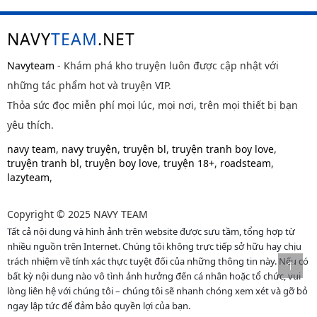
NAVY
TEAM
.NET
Navyteam
- Khám phá kho truyện luôn được cập nhật với
những tác phẩm hot và truyện VIP.
Thỏa sức đọc miễn phí mọi lúc, mọi nơi, trên mọi thiết bị bạn
yêu thích.
navy team
,
navy truyện
,
truyện bl
,
truyện tranh boy love
,
truyện tranh bl
,
truyện boy love
,
truyện 18+
,
roadsteam
,
lazyteam
,
Copyright © 2025 NAVY TEAM
Tất cả nội dung và hình ảnh trên website được sưu tầm, tổng hợp từ
nhiều nguồn trên Internet. Chúng tôi không trực tiếp sở hữu hay chịu
trách nhiệm về tính xác thực tuyệt đối của những thông tin này. Nếu có
bất kỳ nội dung nào vô tình ảnh hưởng đến cá nhân hoặc tổ chức, vui
lòng liên hệ với chúng tôi – chúng tôi sẽ nhanh chóng xem xét và gỡ bỏ
ngay lập tức để đảm bảo quyền lợi của bạn.