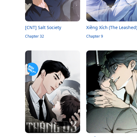
[CNT] Salt Society
Xiềng Xích (The Leashed
Chapter 32
Chapter 9