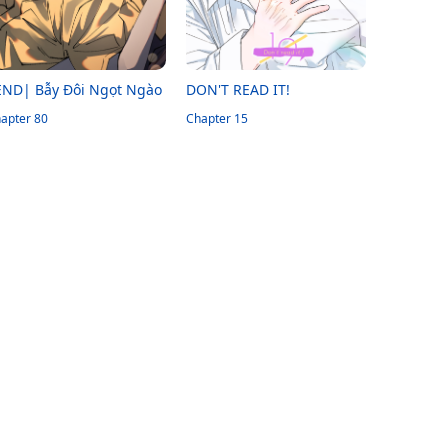
END| Bẫy Đôi Ngọt Ngào
DON'T READ IT!
apter 80
Chapter 15