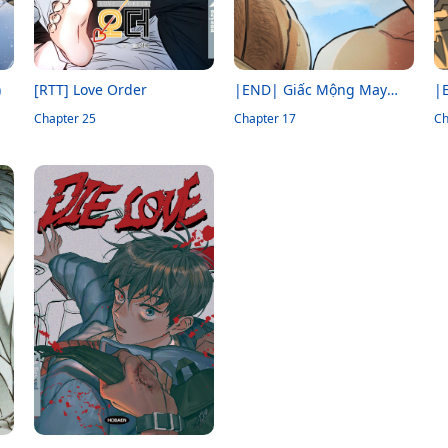
)
[RTT] Love Order
|END| Giấc Mộng May
|
Chapter 25
Mắn
Chapter 17
Ch