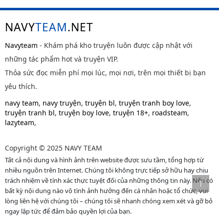
NAVY
TEAM
.NET
Navyteam
- Khám phá kho truyện luôn được cập nhật với
những tác phẩm hot và truyện VIP.
Thỏa sức đọc miễn phí mọi lúc, mọi nơi, trên mọi thiết bị bạn
yêu thích.
navy team
,
navy truyện
,
truyện bl
,
truyện tranh boy love
,
truyện tranh bl
,
truyện boy love
,
truyện 18+
,
roadsteam
,
lazyteam
,
Copyright © 2025 NAVY TEAM
Tất cả nội dung và hình ảnh trên website được sưu tầm, tổng hợp từ
nhiều nguồn trên Internet. Chúng tôi không trực tiếp sở hữu hay chịu
trách nhiệm về tính xác thực tuyệt đối của những thông tin này. Nếu có
bất kỳ nội dung nào vô tình ảnh hưởng đến cá nhân hoặc tổ chức, vui
lòng liên hệ với chúng tôi – chúng tôi sẽ nhanh chóng xem xét và gỡ bỏ
ngay lập tức để đảm bảo quyền lợi của bạn.