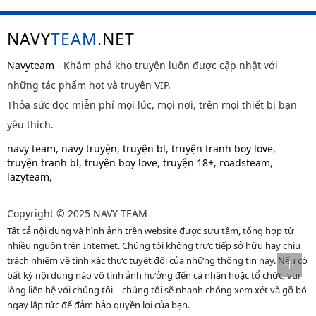
NAVY
TEAM
.NET
Navyteam
- Khám phá kho truyện luôn được cập nhật với
những tác phẩm hot và truyện VIP.
Thỏa sức đọc miễn phí mọi lúc, mọi nơi, trên mọi thiết bị bạn
yêu thích.
navy team
,
navy truyện
,
truyện bl
,
truyện tranh boy love
,
truyện tranh bl
,
truyện boy love
,
truyện 18+
,
roadsteam
,
lazyteam
,
Copyright © 2025 NAVY TEAM
Tất cả nội dung và hình ảnh trên website được sưu tầm, tổng hợp từ
nhiều nguồn trên Internet. Chúng tôi không trực tiếp sở hữu hay chịu
trách nhiệm về tính xác thực tuyệt đối của những thông tin này. Nếu có
bất kỳ nội dung nào vô tình ảnh hưởng đến cá nhân hoặc tổ chức, vui
lòng liên hệ với chúng tôi – chúng tôi sẽ nhanh chóng xem xét và gỡ bỏ
ngay lập tức để đảm bảo quyền lợi của bạn.