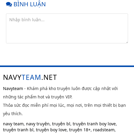
BÌNH LUẬN
NAVY
TEAM
.NET
Navyteam
- Khám phá kho truyện luôn được cập nhật với
những tác phẩm hot và truyện VIP.
Thỏa sức đọc miễn phí mọi lúc, mọi nơi, trên mọi thiết bị bạn
yêu thích.
navy team
,
navy truyện
,
truyện bl
,
truyện tranh boy love
,
truyện tranh bl
,
truyện boy love
,
truyện 18+
,
roadsteam
,