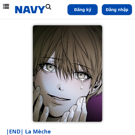
Đăng ký
Đăng nhập
|END| La Mèche