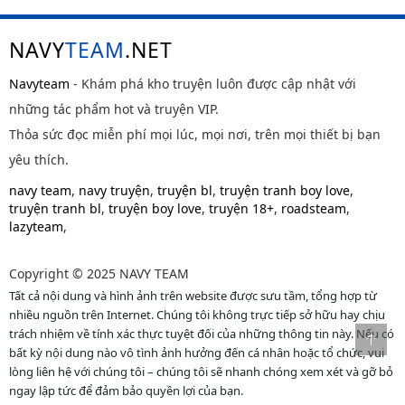
NAVY
TEAM
.NET
Navyteam
- Khám phá kho truyện luôn được cập nhật với
những tác phẩm hot và truyện VIP.
Thỏa sức đọc miễn phí mọi lúc, mọi nơi, trên mọi thiết bị bạn
yêu thích.
navy team
,
navy truyện
,
truyện bl
,
truyện tranh boy love
,
truyện tranh bl
,
truyện boy love
,
truyện 18+
,
roadsteam
,
lazyteam
,
Copyright © 2025 NAVY TEAM
Tất cả nội dung và hình ảnh trên website được sưu tầm, tổng hợp từ
nhiều nguồn trên Internet. Chúng tôi không trực tiếp sở hữu hay chịu
trách nhiệm về tính xác thực tuyệt đối của những thông tin này. Nếu có
bất kỳ nội dung nào vô tình ảnh hưởng đến cá nhân hoặc tổ chức, vui
lòng liên hệ với chúng tôi – chúng tôi sẽ nhanh chóng xem xét và gỡ bỏ
ngay lập tức để đảm bảo quyền lợi của bạn.