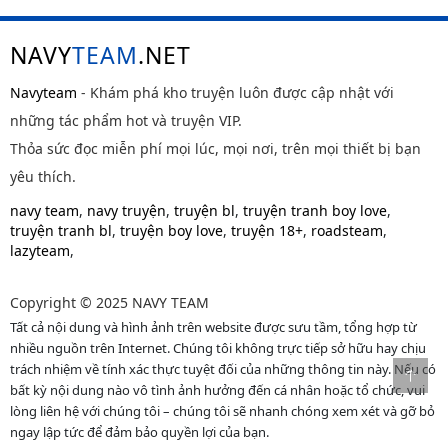
NAVY
TEAM
.NET
Navyteam
- Khám phá kho truyện luôn được cập nhật với
những tác phẩm hot và truyện VIP.
Thỏa sức đọc miễn phí mọi lúc, mọi nơi, trên mọi thiết bị bạn
yêu thích.
navy team
,
navy truyện
,
truyện bl
,
truyện tranh boy love
,
truyện tranh bl
,
truyện boy love
,
truyện 18+
,
roadsteam
,
lazyteam
,
Copyright © 2025 NAVY TEAM
Tất cả nội dung và hình ảnh trên website được sưu tầm, tổng hợp từ
nhiều nguồn trên Internet. Chúng tôi không trực tiếp sở hữu hay chịu
trách nhiệm về tính xác thực tuyệt đối của những thông tin này. Nếu có
bất kỳ nội dung nào vô tình ảnh hưởng đến cá nhân hoặc tổ chức, vui
lòng liên hệ với chúng tôi – chúng tôi sẽ nhanh chóng xem xét và gỡ bỏ
ngay lập tức để đảm bảo quyền lợi của bạn.