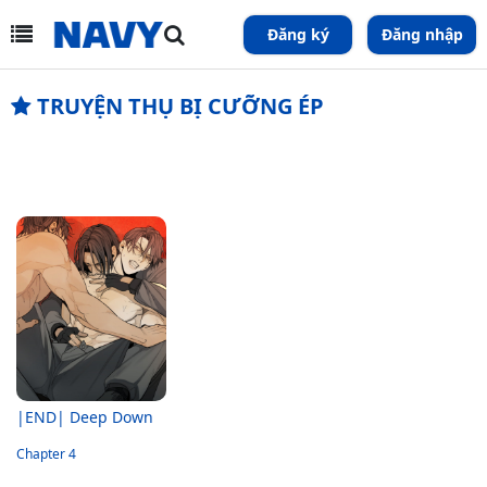
Đăng ký
Đăng nhập
TRUYỆN THỤ BỊ CƯỠNG ÉP
|END| Deep Down
Chapter 4