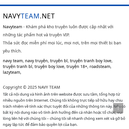
NAVY
TEAM
.NET
Navyteam
- Khám phá kho truyện luôn được cập nhật với
những tác phẩm hot và truyện VIP.
Thỏa sức đọc miễn phí mọi lúc, mọi nơi, trên mọi thiết bị bạn
yêu thích.
navy team
,
navy truyện
,
truyện bl
,
truyện tranh boy love
,
truyện tranh bl
,
truyện boy love
,
truyện 18+
,
roadsteam
,
lazyteam
,
Copyright © 2025 NAVY TEAM
Tất cả nội dung và hình ảnh trên website được sưu tầm, tổng hợp từ
nhiều nguồn trên Internet. Chúng tôi không trực tiếp sở hữu hay chịu
trách nhiệm về tính xác thực tuyệt đối của những thông tin này. Nếu có
bất kỳ nội dung nào vô tình ảnh hưởng đến cá nhân hoặc tổ chức, vui
lòng liên hệ với chúng tôi – chúng tôi sẽ nhanh chóng xem xét và gỡ bỏ
ngay lập tức để đảm bảo quyền lợi của bạn.