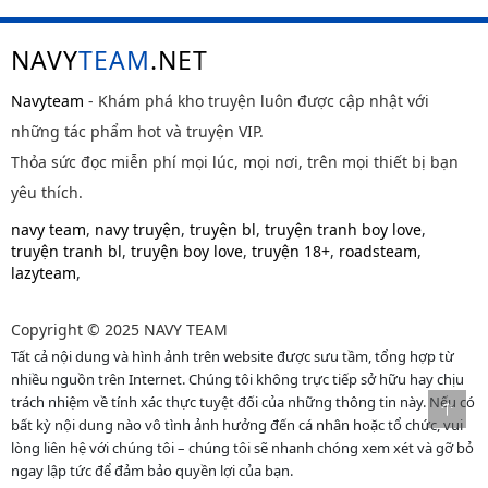
NAVY
TEAM
.NET
Navyteam
- Khám phá kho truyện luôn được cập nhật với
những tác phẩm hot và truyện VIP.
Thỏa sức đọc miễn phí mọi lúc, mọi nơi, trên mọi thiết bị bạn
yêu thích.
navy team
,
navy truyện
,
truyện bl
,
truyện tranh boy love
,
truyện tranh bl
,
truyện boy love
,
truyện 18+
,
roadsteam
,
lazyteam
,
Copyright © 2025 NAVY TEAM
Tất cả nội dung và hình ảnh trên website được sưu tầm, tổng hợp từ
nhiều nguồn trên Internet. Chúng tôi không trực tiếp sở hữu hay chịu
trách nhiệm về tính xác thực tuyệt đối của những thông tin này. Nếu có
bất kỳ nội dung nào vô tình ảnh hưởng đến cá nhân hoặc tổ chức, vui
lòng liên hệ với chúng tôi – chúng tôi sẽ nhanh chóng xem xét và gỡ bỏ
ngay lập tức để đảm bảo quyền lợi của bạn.