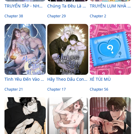
TRUYỂN TẬP - NHỮNG CON KU NÚNG NÍNH
Chúng Ta Đều Là Kẻ Ngốc
TRUYỆN LỤM NHÀ CHIU
Chapter 38
Chapter 29
Chapter 2
Tình Yêu Đến Vào Đêm Trăng Sáng
Hãy Theo Dấu Con Cừu Trong Vực Thẳm
XÉ TÚI MÙ
Chapter 21
Chapter 17
Chapter 56