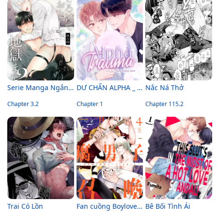
Serie Manga Ngắn Mlem
DƯ CHẤN ALPHA _ ALPHA TRAUMA
Nắc Ná Thở
Chapter 3.2
Chapter 1
Chapter 115.2
Trai Có Lồn
Fan cuồng Boylove bị triệu hồi tới một thế giới lạ
Bê Bối Tình Ái