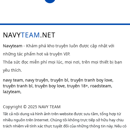
NAVY
TEAM
.NET
Navyteam
- Khám phá kho truyện luôn được cập nhật với
những tác phẩm hot và truyện VIP.
Thỏa sức đọc miễn phí mọi lúc, mọi nơi, trên mọi thiết bị bạn
yêu thích.
navy team
,
navy truyện
,
truyện bl
,
truyện tranh boy love
,
truyện tranh bl
,
truyện boy love
,
truyện 18+
,
roadsteam
,
lazyteam
,
Copyright © 2025 NAVY TEAM
Tất cả nội dung và hình ảnh trên website được sưu tầm, tổng hợp từ
nhiều nguồn trên Internet. Chúng tôi không trực tiếp sở hữu hay chịu
trách nhiệm về tính xác thực tuyệt đối của những thông tin này. Nếu có