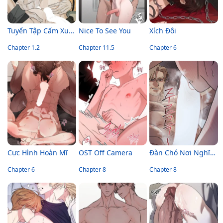
Tuyển Tập Cấm Xuất Tinh
Nice To See You
Xích Đôi
Chapter 1.2
Chapter 11.5
Chapter 6
Cực Hình Hoàn Mĩ
OST Off Camera
Đàn Chó Nơi Nghĩa Địa
Chapter 6
Chapter 8
Chapter 8