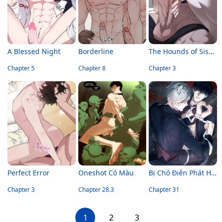
A Blessed Night
Borderline
The Hounds of Sisyphus
Chapter 5
Chapter 8
Chapter 3
Perfect Error
Oneshot Có Màu
Bị Chó Điên Phát Hiện Là Đồng Loại
Chapter 3
Chapter 28.3
Chapter 31
1
2
3