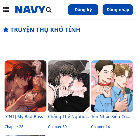
Đăng ký
Đăng nhập
TRUYỆN THỤ KHÓ TÍNH
[CNT] My Bad Boss
Chẳng Thể Ngừng Lại
Tên Nhóc Siêu Cưng Của Tôi
Chapter 28
Chapter 69
Chapter 14