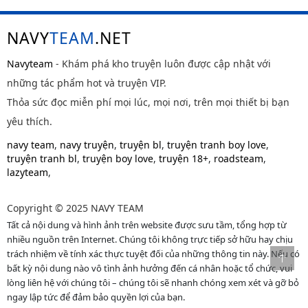
NAVY
TEAM
.NET
Navyteam
- Khám phá kho truyện luôn được cập nhật với
những tác phẩm hot và truyện VIP.
Thỏa sức đọc miễn phí mọi lúc, mọi nơi, trên mọi thiết bị bạn
yêu thích.
navy team
,
navy truyện
,
truyện bl
,
truyện tranh boy love
,
truyện tranh bl
,
truyện boy love
,
truyện 18+
,
roadsteam
,
lazyteam
,
Copyright © 2025 NAVY TEAM
Tất cả nội dung và hình ảnh trên website được sưu tầm, tổng hợp từ
nhiều nguồn trên Internet. Chúng tôi không trực tiếp sở hữu hay chịu
trách nhiệm về tính xác thực tuyệt đối của những thông tin này. Nếu có
bất kỳ nội dung nào vô tình ảnh hưởng đến cá nhân hoặc tổ chức, vui
lòng liên hệ với chúng tôi – chúng tôi sẽ nhanh chóng xem xét và gỡ bỏ
ngay lập tức để đảm bảo quyền lợi của bạn.