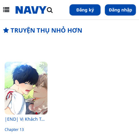
Đăng ký
Đăng nhập
TRUYỆN THỤ NHỎ HƠN
|END| Vị Khách Từ Căn Nhà Phía Sau
Chapter 13