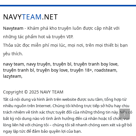
NAVY
TEAM
.NET
Navyteam
- Khám phá kho truyện luôn được cập nhật với
những tác phẩm hot và truyện VIP.
Thỏa sức đọc miễn phí mọi lúc, mọi nơi, trên mọi thiết bị bạn
yêu thích.
navy team
,
navy truyện
,
truyện bl
,
truyện tranh boy love
,
truyện tranh bl
,
truyện boy love
,
truyện 18+
,
roadsteam
,
lazyteam
,
Copyright © 2025 NAVY TEAM
Tất cả nội dung và hình ảnh trên website được sưu tầm, tổng hợp từ
nhiều nguồn trên Internet. Chúng tôi không trực tiếp sở hữu hay chịu
trách nhiệm về tính xác thực tuyệt đối của những thông tin này. Nếu có
bất kỳ nội dung nào vô tình ảnh hưởng đến cá nhân hoặc tổ chức, vui
lòng liên hệ với chúng tôi – chúng tôi sẽ nhanh chóng xem xét và gỡ bỏ
ngay lập tức để đảm bảo quyền lợi của bạn.