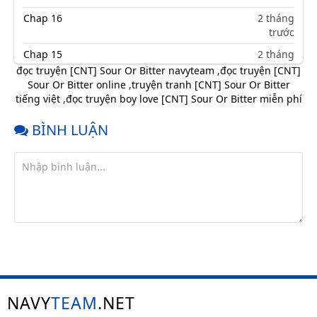
Chap 16
2 tháng
trước
Chap 15
2 tháng
trước
đọc truyện [CNT] Sour Or Bitter navyteam
,
đọc truyện [CNT]
Sour Or Bitter online
,
truyện tranh [CNT] Sour Or Bitter
Chap 14
2 tháng
tiếng việt
,
đọc truyện boy love [CNT] Sour Or Bitter miễn phí
trước
Chap 13
2 tháng
BÌNH LUẬN
trước
Chap 12
2 tháng
trước
Chap 11
2 tháng
trước
Chap 10
2 tháng
trước
Chap 9
2 tháng
trước
NAVY
TEAM
.NET
Chap 8
2 tháng