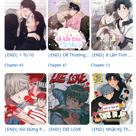
|END| 1 To 10
|END| Dễ Thương Là Lỗi Của Tôi Sao?!
|END| 8 Lần Tình Tan
Chapter 43
Chapter 47
Chapter 13
|END| Xin Đừng Phá Vỡ Sự Bình Yên Vốn Có
|END| DIE LOVE
|END| Nhật Ký Theo Dõi Kwak Ha Jun