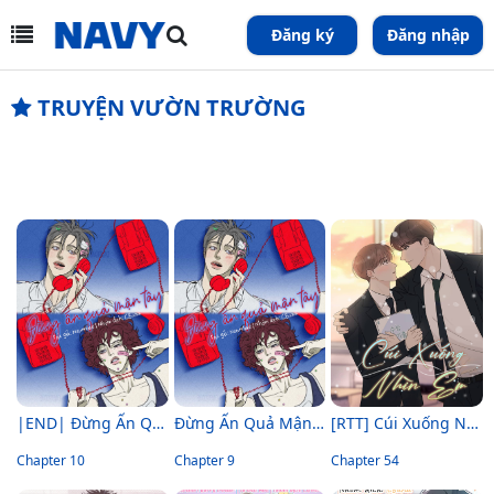
Đăng ký
Đăng nhập
TRUYỆN VƯỜN TRƯỜNG
|END| Đừng Ấn Quả Mận Tây
Đừng Ấn Quả Mận Tây
[RTT] Cúi Xuống Nhìn Em
Chapter 10
Chapter 9
Chapter 54