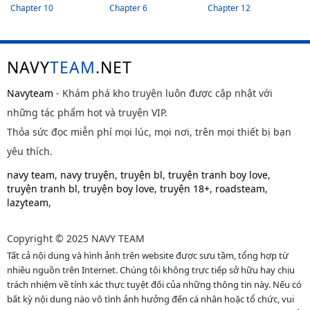
Chapter 10
Chapter 6
Chapter 12
NAVY
TEAM
.NET
Navyteam
- Khám phá kho truyện luôn được cập nhật với
những tác phẩm hot và truyện VIP.
Thỏa sức đọc miễn phí mọi lúc, mọi nơi, trên mọi thiết bị bạn
yêu thích.
navy team
,
navy truyện
,
truyện bl
,
truyện tranh boy love
,
truyện tranh bl
,
truyện boy love
,
truyện 18+
,
roadsteam
,
lazyteam
,
Copyright © 2025 NAVY TEAM
Tất cả nội dung và hình ảnh trên website được sưu tầm, tổng hợp từ
nhiều nguồn trên Internet. Chúng tôi không trực tiếp sở hữu hay chịu
trách nhiệm về tính xác thực tuyệt đối của những thông tin này. Nếu có
bất kỳ nội dung nào vô tình ảnh hưởng đến cá nhân hoặc tổ chức, vui