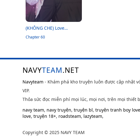
(KHÔNG CHE) Love
Remedy
Chapter 60
NAVY
TEAM
.NET
Navyteam
- Khám phá kho truyện luôn được cập nhật v
VIP.
Thỏa sức đọc miễn phí mọi lúc, mọi nơi, trên mọi thiết b
navy team
,
navy truyện
,
truyện bl
,
truyện tranh boy lov
love
,
truyện 18+
,
roadsteam
,
lazyteam
,
Copyright © 2025 NAVY TEAM