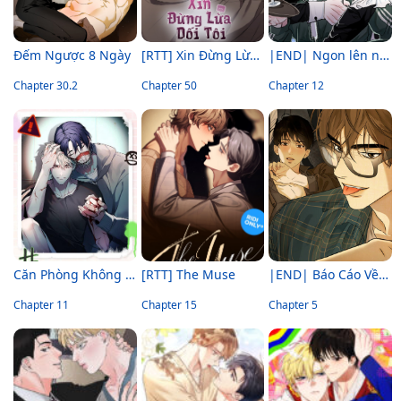
Đếm Ngược 8 Ngày
[RTT] Xin Đừng Lừa Dối Tôi
|END| Ngon lên nào! Nhăm nhăm~
Chapter 30.2
Chapter 50
Chapter 12
Căn Phòng Không Cửa Sổ
[RTT] The Muse
|END| Báo Cáo Về Nô Lệ O Bị Khuất Phục
Chapter 11
Chapter 15
Chapter 5