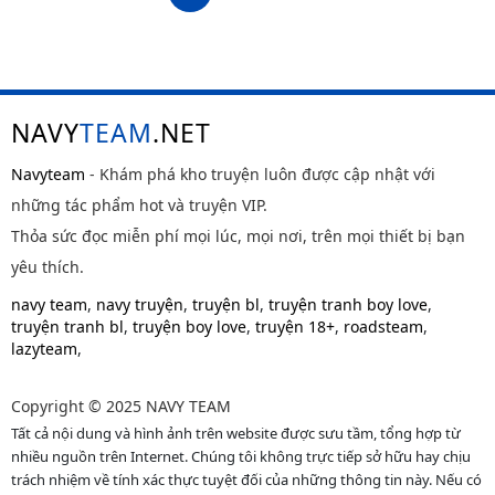
NAVY
TEAM
.NET
Navyteam
- Khám phá kho truyện luôn được cập nhật với
những tác phẩm hot và truyện VIP.
Thỏa sức đọc miễn phí mọi lúc, mọi nơi, trên mọi thiết bị bạn
yêu thích.
navy team
,
navy truyện
,
truyện bl
,
truyện tranh boy love
,
truyện tranh bl
,
truyện boy love
,
truyện 18+
,
roadsteam
,
lazyteam
,
Copyright © 2025 NAVY TEAM
Tất cả nội dung và hình ảnh trên website được sưu tầm, tổng hợp từ
nhiều nguồn trên Internet. Chúng tôi không trực tiếp sở hữu hay chịu
trách nhiệm về tính xác thực tuyệt đối của những thông tin này. Nếu có