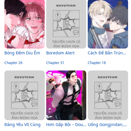
Bóng Đêm Dịu Êm
Boredom Alert
Cách Để Bắn Trúng Đích
Chapter 26
Chapter 31
Chapter 18
Đáng Yêu Vô Cùng
Hơn Gấp Bội – Double Down
Uống Gongjindan, Tôi Phân Hóa Thành Alpha