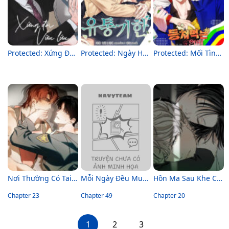
Protected: Xứng Đôi Vừa Lứa
Protected: Ngày Hết Hạn
Protected: Mối Tình Lừa Đảo – Không Che
Nơi Thường Có Tai Nạn
Mỗi Ngày Đều Muốn Làm Bệnh Kiều Vương Tử Xấu Hổ Tới Độn Thổ
Hồn Ma Sau Khe Cửa
Chapter 23
Chapter 49
Chapter 20
1
2
3