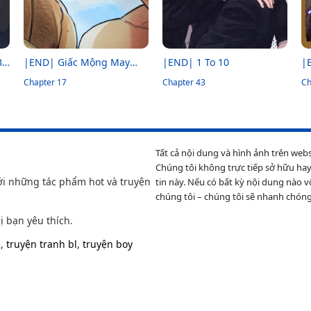
Bỏ
|END| Giấc Mộng May
|END| 1 To 10
|
Mắn
Chapter 17
Chapter 43
K
Ch
Tất cả nội dung và hình ảnh trên web
Chúng tôi không trực tiếp sở hữu hay
ới những tác phẩm hot và truyện
tin này. Nếu có bất kỳ nội dung nào v
chúng tôi – chúng tôi sẽ nhanh chóng
ị bạn yêu thích.
e
,
truyện tranh bl
,
truyện boy