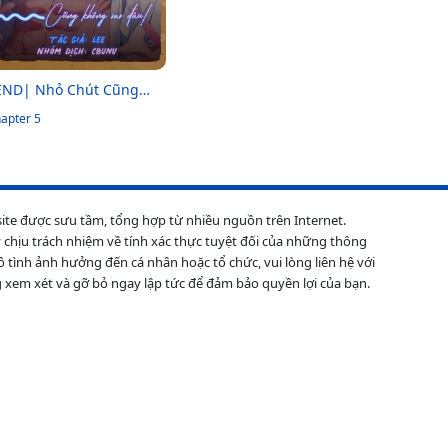
END| Nhỏ Chút Cũng
hông Sao Đâu!
apter 5
site được sưu tầm, tổng hợp từ nhiều nguồn trên Internet.
 chịu trách nhiệm về tính xác thực tuyệt đối của những thông
ô tình ảnh hưởng đến cá nhân hoặc tổ chức, vui lòng liên hệ với
 xem xét và gỡ bỏ ngay lập tức để đảm bảo quyền lợi của bạn.