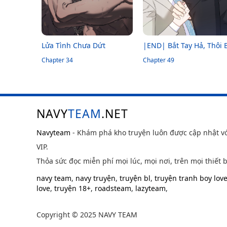
Lửa Tình Chưa Dứt
|END| Bắt Tay Hả, Thôi 
Chapter 34
Đi
Chapter 49
NAVY
TEAM
.NET
Navyteam
- Khám phá kho truyện luôn được cập nhật v
VIP.
Thỏa sức đọc miễn phí mọi lúc, mọi nơi, trên mọi thiết b
navy team
,
navy truyện
,
truyện bl
,
truyện tranh boy lov
love
,
truyện 18+
,
roadsteam
,
lazyteam
,
Copyright © 2025 NAVY TEAM