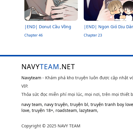
|END| Donut Cầu Vồng
|END| Ngọn Gió Dịu Dà
Chapter 46
Chapter 23
NAVY
TEAM
.NET
Navyteam
- Khám phá kho truyện luôn được cập nhật v
VIP.
Thỏa sức đọc miễn phí mọi lúc, mọi nơi, trên mọi thiết b
navy team
,
navy truyện
,
truyện bl
,
truyện tranh boy lov
love
,
truyện 18+
,
roadsteam
,
lazyteam
,
Copyright © 2025 NAVY TEAM