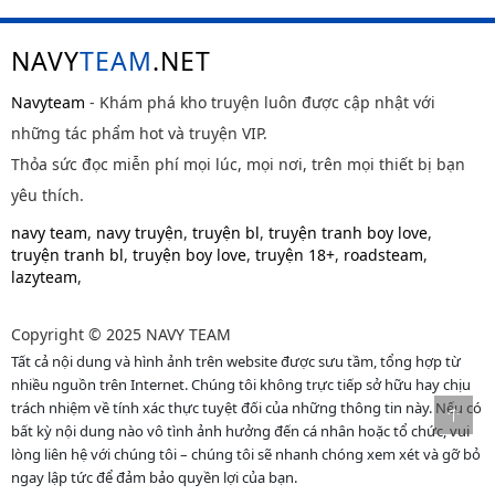
NAVY
TEAM
.NET
Navyteam
- Khám phá kho truyện luôn được cập nhật với
những tác phẩm hot và truyện VIP.
Thỏa sức đọc miễn phí mọi lúc, mọi nơi, trên mọi thiết bị bạn
yêu thích.
navy team
,
navy truyện
,
truyện bl
,
truyện tranh boy love
,
truyện tranh bl
,
truyện boy love
,
truyện 18+
,
roadsteam
,
lazyteam
,
Copyright © 2025 NAVY TEAM
Tất cả nội dung và hình ảnh trên website được sưu tầm, tổng hợp từ
nhiều nguồn trên Internet. Chúng tôi không trực tiếp sở hữu hay chịu
trách nhiệm về tính xác thực tuyệt đối của những thông tin này. Nếu có
bất kỳ nội dung nào vô tình ảnh hưởng đến cá nhân hoặc tổ chức, vui
lòng liên hệ với chúng tôi – chúng tôi sẽ nhanh chóng xem xét và gỡ bỏ
ngay lập tức để đảm bảo quyền lợi của bạn.