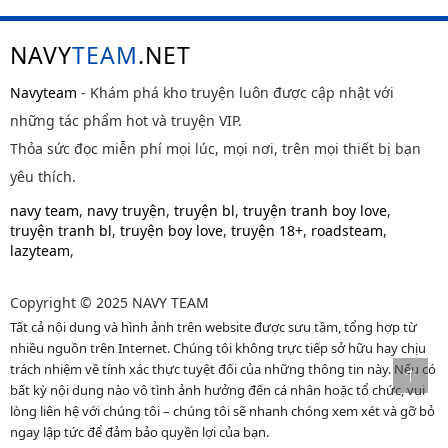
NAVY
TEAM
.NET
Navyteam
- Khám phá kho truyện luôn được cập nhật với
những tác phẩm hot và truyện VIP.
Thỏa sức đọc miễn phí mọi lúc, mọi nơi, trên mọi thiết bị bạn
yêu thích.
navy team
,
navy truyện
,
truyện bl
,
truyện tranh boy love
,
truyện tranh bl
,
truyện boy love
,
truyện 18+
,
roadsteam
,
lazyteam
,
Copyright © 2025 NAVY TEAM
Tất cả nội dung và hình ảnh trên website được sưu tầm, tổng hợp từ
nhiều nguồn trên Internet. Chúng tôi không trực tiếp sở hữu hay chịu
trách nhiệm về tính xác thực tuyệt đối của những thông tin này. Nếu có
bất kỳ nội dung nào vô tình ảnh hưởng đến cá nhân hoặc tổ chức, vui
lòng liên hệ với chúng tôi – chúng tôi sẽ nhanh chóng xem xét và gỡ bỏ
ngay lập tức để đảm bảo quyền lợi của bạn.