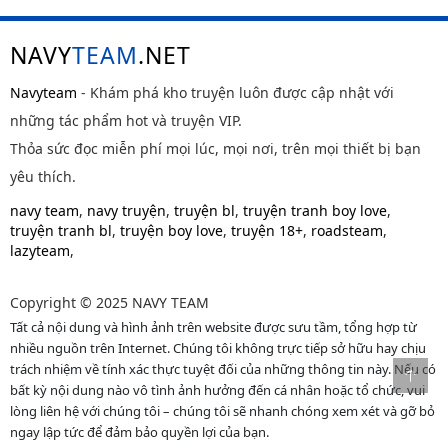
NAVY
TEAM
.NET
Navyteam
- Khám phá kho truyện luôn được cập nhật với
những tác phẩm hot và truyện VIP.
Thỏa sức đọc miễn phí mọi lúc, mọi nơi, trên mọi thiết bị bạn
yêu thích.
navy team
,
navy truyện
,
truyện bl
,
truyện tranh boy love
,
truyện tranh bl
,
truyện boy love
,
truyện 18+
,
roadsteam
,
lazyteam
,
Copyright © 2025 NAVY TEAM
Tất cả nội dung và hình ảnh trên website được sưu tầm, tổng hợp từ
nhiều nguồn trên Internet. Chúng tôi không trực tiếp sở hữu hay chịu
trách nhiệm về tính xác thực tuyệt đối của những thông tin này. Nếu có
bất kỳ nội dung nào vô tình ảnh hưởng đến cá nhân hoặc tổ chức, vui
lòng liên hệ với chúng tôi – chúng tôi sẽ nhanh chóng xem xét và gỡ bỏ
ngay lập tức để đảm bảo quyền lợi của bạn.