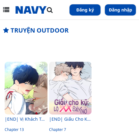
Đăng ký
Đăng nhập
TRUYỆN OUTDOOR
|END| Vị Khách Từ Căn Nhà Phía Sau
|END| Giấu Cho Kỹ, Lộ Chim Bé Bây Giờ!!
Chapter 13
Chapter 7