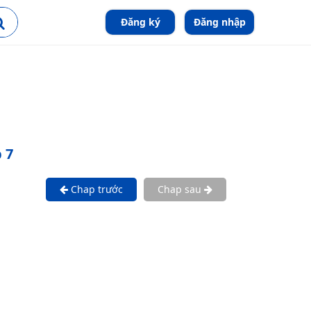
Đăng ký
Đăng nhập
 7
Chap trước
Chap sau