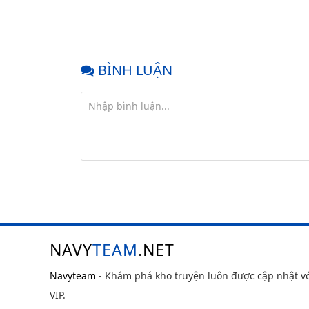
BÌNH LUẬN
NAVY
TEAM
.NET
Navyteam
- Khám phá kho truyện luôn được cập nhật v
VIP.