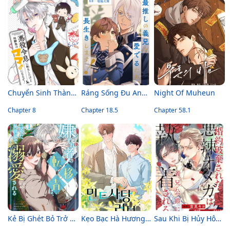
Chuyển Sinh Thành Con Trai Phản Diện Nhưng Tôi Lại Trở Thành Bảo Mẫu Của Bạn Thuở Nhỏ
Ráng Sống Đu Anh Trai Idol!
Night Of Muheun
Chapter 8
Chapter 18.5
Chapter 58.1
Kẻ Bị Ghét Bỏ Trở Về Dị Giới Và Được Yêu Thương Hết Mực
Kẹo Bạc Hà Hương Vị Tình Yêu
Sau Khi Bị Hủy Hôn, Omega Độc Ác Được Người Anh Công Tước Không Cùng Huyết Thống Si Mê