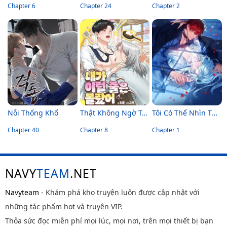
Chapter 6
Chapter 24
Chapter 2
Nỗi Thống Khổ
Thật Không Ngờ Tôi Lại Có Thể Thế Này
Tôi Có Thể Nhìn Thấy Chỉ Số Của Cậu Đấy
Chapter 40
Chapter 8
Chapter 1
NAVY
TEAM
.NET
Navyteam
- Khám phá kho truyện luôn được cập nhật với
những tác phẩm hot và truyện VIP.
Thỏa sức đọc miễn phí mọi lúc, mọi nơi, trên mọi thiết bị bạn