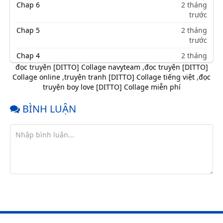
Chap 6
2 tháng
trước
Chap 5
2 tháng
trước
Chap 4
2 tháng
trước
đọc truyện [DITTO] Collage navyteam
,
đọc truyện [DITTO]
Collage online
,
truyện tranh [DITTO] Collage tiếng việt
,
đọc
Chap 2
2 tháng
truyện boy love [DITTO] Collage miễn phí
trước
Chap 1
2 tháng
BÌNH LUẬN
trước