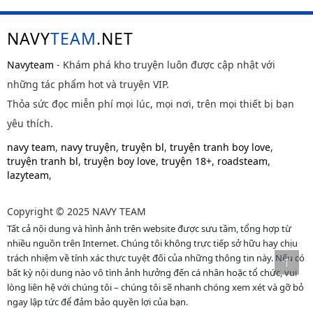
NAVY
TEAM
.NET
Navyteam
- Khám phá kho truyện luôn được cập nhật với
những tác phẩm hot và truyện VIP.
Thỏa sức đọc miễn phí mọi lúc, mọi nơi, trên mọi thiết bị bạn
yêu thích.
navy team
,
navy truyện
,
truyện bl
,
truyện tranh boy love
,
truyện tranh bl
,
truyện boy love
,
truyện 18+
,
roadsteam
,
lazyteam
,
Copyright © 2025 NAVY TEAM
Tất cả nội dung và hình ảnh trên website được sưu tầm, tổng hợp từ
nhiều nguồn trên Internet. Chúng tôi không trực tiếp sở hữu hay chịu
trách nhiệm về tính xác thực tuyệt đối của những thông tin này. Nếu có
bất kỳ nội dung nào vô tình ảnh hưởng đến cá nhân hoặc tổ chức, vui
lòng liên hệ với chúng tôi – chúng tôi sẽ nhanh chóng xem xét và gỡ bỏ
ngay lập tức để đảm bảo quyền lợi của bạn.