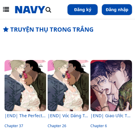
Đăng ký
Đăng nhập
TRUYỆN THỤ TRONG TRẮNG
|END| The Perfect Triangle
|END| Vóc Dáng Toàn Mỹ
|END| Giao Ước Thiện Chí Và Công Bằng
Chapter 37
Chapter 26
Chapter 6