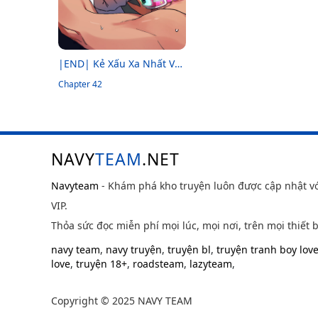
|END| Kẻ Xấu Xa Nhất Vũ
Trụ
Chapter 42
NAVY
TEAM
.NET
Navyteam
- Khám phá kho truyện luôn được cập nhật v
VIP.
Thỏa sức đọc miễn phí mọi lúc, mọi nơi, trên mọi thiết b
navy team
,
navy truyện
,
truyện bl
,
truyện tranh boy lov
love
,
truyện 18+
,
roadsteam
,
lazyteam
,
Copyright © 2025 NAVY TEAM