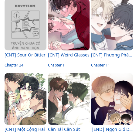
[CNT] Sour Or Bitter
[CNT] Weird Glasses
[CNT] Phương Pháp Nhắm Trúng X
Chapter 24
Chapter 1
Chapter 11
[CNT] Một Cộng Hai
Cân Tài Cân Sức
|END| Ngọn Gió Dịu Dàng