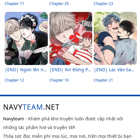
Chapter 17
Chapter 29
Chapter 23
|END| Ngon lên nào! Nhăm nhăm~
|END| Xin Đừng Phá Vỡ Sự Bình Yên Vốn Có
|END| Lạc Vào Samcheonpo
Chapter 12
Chapter 10
Chapter 21
NAVY
TEAM
.NET
Navyteam
- Khám phá kho truyện luôn được cập nhật với
những tác phẩm hot và truyện VIP.
Thỏa sức đọc miễn phí mọi lúc, mọi nơi, trên mọi thiết bị bạn