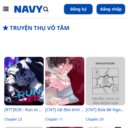
Đăng ký
Đăng nhập
TRUYỆN THỤ VÔ TÂM
[RTT]R2R : Run to Red
[CNT] Gã đeo kính kỳ lạ phải lòng tôi
[CNT] Đứa Bé Ngoài Ý Muốn
Chapter 23
Chapter 11
Chapter 29