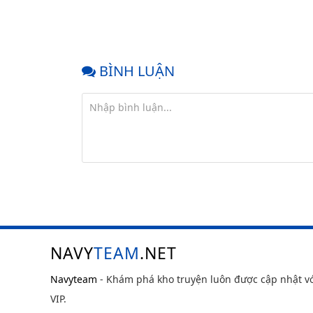
BÌNH LUẬN
NAVY
TEAM
.NET
Navyteam
- Khám phá kho truyện luôn được cập nhật v
VIP.