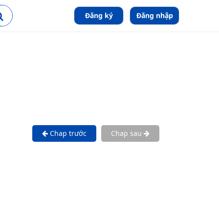
Đăng ký
Đăng nhập
Chap trước
Chap sau