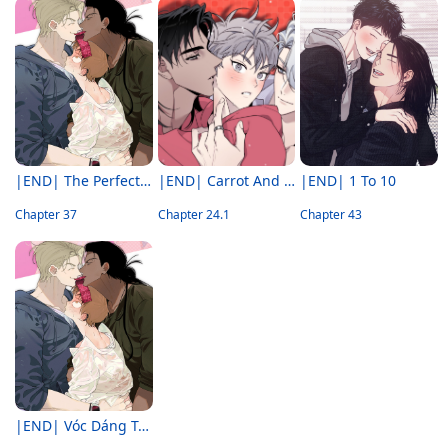
|END| The Perfect Triangle
|END| Carrot And Stick
|END| 1 To 10
Chapter 37
Chapter 24.1
Chapter 43
|END| Vóc Dáng Toàn Mỹ