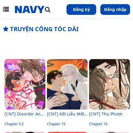
Đăng ký
Đăng nhập
TRUYỆN CÔNG TÓC DÀI
[CNT] Disorder And Desire
[CNT] Kết Liễu Một Vị Thần
[CNT] Thụ Phược
Chapter 5.5
Chapter 19
Chapter 16