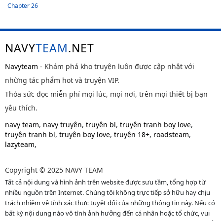
Chapter 26
NAVY
TEAM
.NET
Navyteam
- Khám phá kho truyện luôn được cập nhật với
những tác phẩm hot và truyện VIP.
Thỏa sức đọc miễn phí mọi lúc, mọi nơi, trên mọi thiết bị bạn
yêu thích.
navy team
,
navy truyện
,
truyện bl
,
truyện tranh boy love
,
truyện tranh bl
,
truyện boy love
,
truyện 18+
,
roadsteam
,
lazyteam
,
Copyright © 2025 NAVY TEAM
Tất cả nội dung và hình ảnh trên website được sưu tầm, tổng hợp từ
nhiều nguồn trên Internet. Chúng tôi không trực tiếp sở hữu hay chịu
trách nhiệm về tính xác thực tuyệt đối của những thông tin này. Nếu có
bất kỳ nội dung nào vô tình ảnh hưởng đến cá nhân hoặc tổ chức, vui