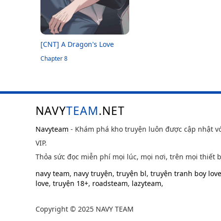
[CNT] A Dragon's Love
Chapter 8
NAVY
TEAM
.NET
Navyteam
- Khám phá kho truyện luôn được cập nhật v
VIP.
Thỏa sức đọc miễn phí mọi lúc, mọi nơi, trên mọi thiết b
navy team
,
navy truyện
,
truyện bl
,
truyện tranh boy lov
love
,
truyện 18+
,
roadsteam
,
lazyteam
,
Copyright © 2025 NAVY TEAM