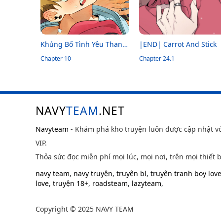
Khủng Bố Tình Yêu Thanh
|END| Carrot And Stick
Thuần
Chapter 10
Chapter 24.1
NAVY
TEAM
.NET
Navyteam
- Khám phá kho truyện luôn được cập nhật v
VIP.
Thỏa sức đọc miễn phí mọi lúc, mọi nơi, trên mọi thiết b
navy team
,
navy truyện
,
truyện bl
,
truyện tranh boy lov
love
,
truyện 18+
,
roadsteam
,
lazyteam
,
Copyright © 2025 NAVY TEAM